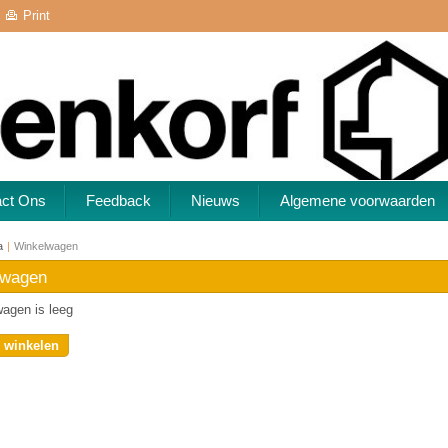
Print
act Ons
Feedback
Nieuws
Algemene voorwaarden
a
|
Winkelwagen
lwagen
agen is leeg