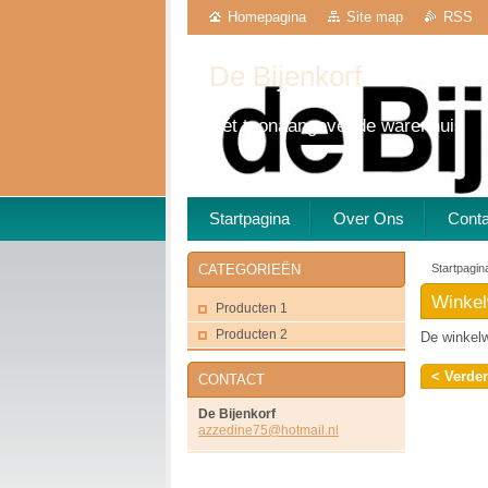
Homepagina
Site map
RSS
De Bijenkorf
Hét toonaangevende warenhuis
Startpagina
Over Ons
Cont
Startpagin
CATEGORIEËN
Winke
Producten 1
Producten 2
De winkelw
CONTACT
De Bijenkorf
azzedine
75@hotma
il.nl