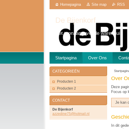
Homepagina
Site map
RSS
De Bijenkorf
Hét toonaangevende warenhuis
Startpagina
Over Ons
Cont
Startpagin
CATEGORIEËN
Over O
Producten 1
Deze pagin
Producten 2
Focus op kw
CONTACT
Je kan d
De Bijenkorf
azzedine
75@hotma
il.nl
Geschie
In dit ged