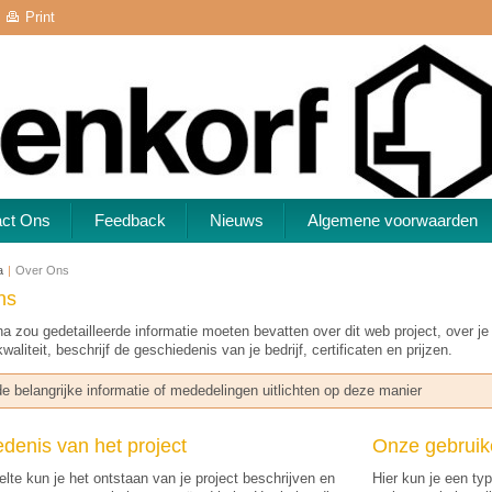
Print
act Ons
Feedback
Nieuws
Algemene voorwaarden
a
|
Over Ons
ns
a zou gedetailleerde informatie moeten bevatten over dit web project, over je 
aliteit, beschrijf de geschiedenis van je bedrijf, certificaten en prijzen.
e belangrijke informatie of mededelingen uitlichten op deze manier
denis van het project
Onze gebruik
eelte kun je het ontstaan van je project beschrijven en
Hier kun je een ty