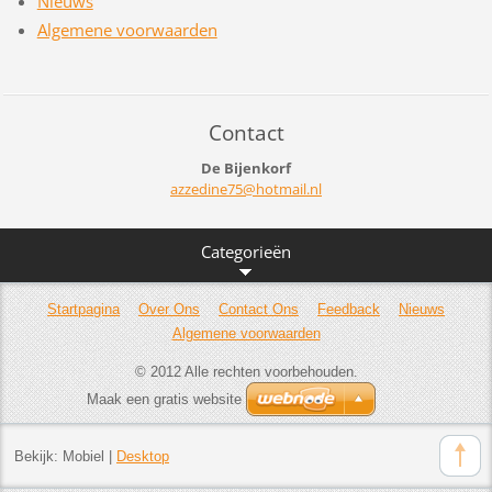
Nieuws
Algemene voorwaarden
Contact
De Bijenkorf
azzedine
75@hotma
il.nl
Categorieën
Startpagina
Over Ons
Contact Ons
Feedback
Nieuws
Algemene voorwaarden
© 2012 Alle rechten voorbehouden.
Maak een gratis website
Bekijk:
Mobiel
|
Desktop